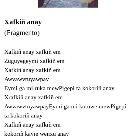
Xafkiñ anay
(Fragmento)
Xafkiñ anay xafkiñ em
Zuguyegeymi xafkiñ em
Xafkiñ anay xafkiñ em
Awvawvtuyawpay
Eymi ga mi ruka mew
Pigepi ta kokoriñ anay
Xrafkiñ anay xafkiñ em
Awvawvtuyawpay
Eymi ga mi kotuwe mew
Pigepí
ta kokoriñ anay
Xafkiñ anay xafkiñ em
kokoriñ kayje wenxu anay