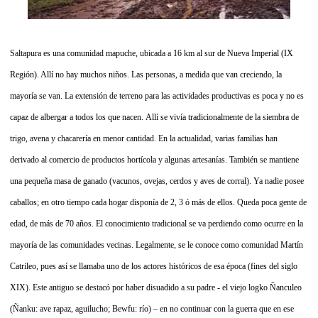
Saltapura es una comunidad mapuche, ubicada a 16 km al sur de Nueva Imperial (IX
Región). Allí no hay muchos niños. Las personas, a medida que van creciendo, la
mayoría se van. La extensión de terreno para las actividades productivas es poca y no es
capaz de albergar a todos los que nacen.
Allí se vivía tradicionalmente de la siembra de
trigo, avena y chacarería en menor cantidad. En la actualidad, varias familias han
derivado al comercio de productos hortícola y algunas artesanías. También se mantiene
una pequeña masa de ganado (vacunos, ovejas, cerdos y aves de corral). Ya nadie posee
caballos; en otro tiempo cada hogar disponía de 2, 3 ó más de ellos.
Queda poca gente de
edad, de más de 70 años. El conocimiento tradicional se va perdiendo como ocurre en la
mayoría de las comunidades vecinas.
Legalmente, se le conoce como comunidad Martín
Catrileo, pues así se llamaba uno de los actores históricos de esa época (fines del siglo
XIX). Este antiguo se destacó por haber disuadido a su padre - el viejo logko Ñanculeo
(Ñanku: ave rapaz, aguilucho; Bewfu: río) – en no continuar con la guerra que en ese