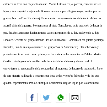
entonces se tenía con el ejército chileno. Martín Catrileo era, al parecer, el menor de sus
hijos y lo acompañó a la junta de Boroa (convocada por el logko mayor, en tiempos de
guerra, Juan de Dios Neculman). En esa junta con representantes del ejército chileno se
acordó el fin de la guerra.
Se cuenta que el viejo Ñanculeo no tenía intención de hacer la
paz. En años anteriores habían muerto varios integrantes de su lof, incluyendo su hijo
Lincoleo, weicafe del grupo llamado “los de Salamanca”. También en esa guerra participó
Rupaileo, una de sus hijas (también del grupo “los de Salamanca”). Ella sobrevivió y
posteriormente se casó con un primo y se fue a vivir en las cercanías de Peleko.
Martín
Catrileo habría ganado la confianza de las autoridades chilenas y de ese modo lo
convirtieron en responsable de la comunidad, al momento de hacerse la radicación.
Parte
de esta historia ha llegado a nosotros por boca de los viejos/as fallecidos y de los que
quedan, especialmente Pablo Quintupill, actualmente elegido logko por la comunidad.