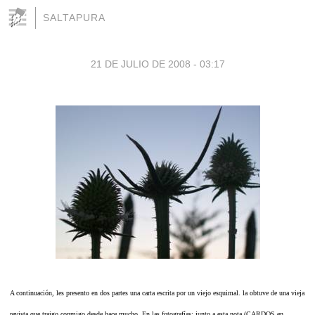
SALTAPURA
21 DE JULIO DE 2008 - 03:17
A continuación, les presento en dos partes una carta escrita por un viejo esquimal. la obtuve de una vieja
revista que traigo conmigo desde hace mucho. En las fotografías: junto a esta nota (CARDOS en