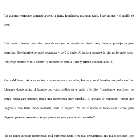
Un día muy temprano comenzó a cavar la tierra, formándose una gran zanja. Pasó un mes y el mallín se
secó.
Una tarde, mientras caminaba cerca de su casa, se levantó un viento muy fuerte y produjo un gran
remolino. Este hombre no pudo sostenerse y cayó al suelo. Al intentar ponerse de pie, no lo pudo hacer,
"no tengo fuerzas en mis piernas" y entonces se puso a llorar y gritaba pidiendo auxilio.
Cerca del lugar, vivía un anciano con su esposa y un niño, fueron a ver al hombre que pedía auxilio.
Llegaron donde estaba el hombre que yacía tendido en el suelo y le dijo: " ayúdenme, por favor, no
tengo fuerza para pararme, tengo una enfermedad muy extraña". El anciano le respondió: "desde que
llegaste a esta tierra nunca saludaste, nada te importó. Yo era el dueño de todas estas tierras, pero
llegaron personas extrañas y se apropiaron en gran parte de mi propiedad".
Tú no tienes ninguna enfermedad, está volviendo hacia ti tu mal pensamiento, tus malas acciones ¿por