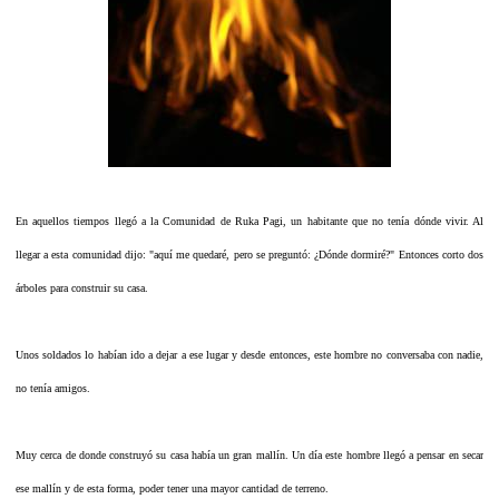
En aquellos tiempos llegó a la Comunidad de Ruka Pagi, un habitante que no tenía dónde vivir. Al
llegar a esta comunidad dijo: "aquí me quedaré, pero se preguntó: ¿Dónde dormiré?" Entonces corto dos
árboles para construir su casa.
Unos soldados lo habían ido a dejar a ese lugar y desde entonces, este hombre no conversaba con nadie,
no tenía amigos.
Muy cerca de donde construyó su casa había un gran mallín. Un día este hombre llegó a pensar en secar
ese mallín y de esta forma, poder tener una mayor cantidad de terreno.