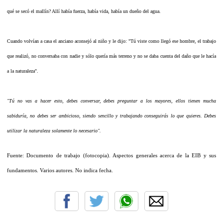
qué se secó el mallín? Allí había fuerza, había vida, había un dueño del agua.
Cuando volvían a casa el anciano aconsejó al niño y le dijo: "Tú viste como llegó ese hombre, el trabajo
que realizó, no conversaba con nadie y sólo quería más terreno y no se daba cuenta del daño que le hacía
a la naturaleza".
"Tú no vas a hacer esto, debes conversar, debes preguntar a los mayores, ellos tienen mucha
sabiduría, no debes ser ambicioso, siendo sencillo y trabajando conseguirás lo que quieres. Debes
utilizar la naturaleza solamente lo necesario".
Fuente: Documento de trabajo (fotocopia). Aspectos generales acerca de la EIB y sus
fundamentos. Varios autores. No indica fecha.