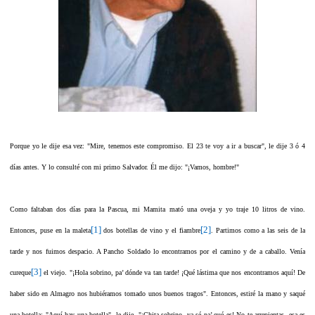
Porque yo le dije esa vez: "Mire, tenemos este compromiso. El 23 te voy a ir a buscar", le dije 3 ó 4
días antes. Y lo consulté con mi primo Salvador. Él me dijo: "¡Vamos, hombre!"
Como faltaban dos días para la Pascua, mi Mamita mató una oveja y yo traje 10 litros de vino.
[1]
[2]
Entonces, puse en la maleta
dos botellas de vino y el fiambre
. Partimos como a las seis de la
tarde y nos fuimos despacio. A Pancho Soldado lo encontramos por el camino y de a caballo. Venía
[3]
cureque
el viejo. "¡Hola sobrino, pa’ dónde va tan tarde! ¡Qué lástima que nos encontramos aquí! De
haber sido en Almagro nos hubiéramos tomado unos buenos tragos". Entonces, estiré la mano y saqué
una botella: "Aquí hay una botella", le dije. "¡Chita sobrino, ya sé pa’ qué es! No te arrepientas, esa es