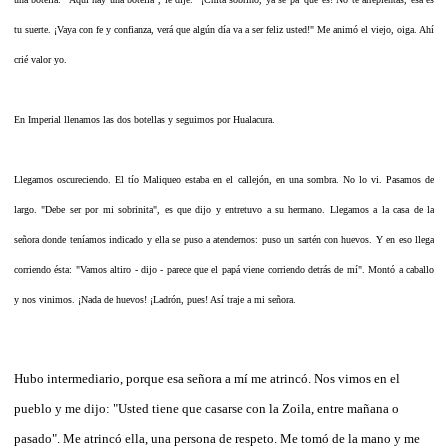
tu suerte. ¡Vaya con fe y confianza, verá que algún día va a ser feliz usted!" Me animó el viejo, oiga. Ahí
crié valor yo.
En Imperial llenamos las dos botellas y seguimos por Hualacura.
Llegamos oscureciendo. El tío Maliqueo estaba en el callejón, en una sombra. No lo vi. Pasamos de
largo. "Debe ser por mi sobrinita", es que dijo y entretuvo a su hermano. Llegamos a la casa de la
señora donde teníamos indicado y ella se puso a atendernos: puso un sartén con huevos. Y en eso llega
corriendo ésta: "Vamos altiro - dijo - parece que el papá viene corriendo detrás de mí". Montó a caballo
y nos vinimos. ¡Nada de huevos! ¡Ladrón, pues! Así traje a mi señora.
Hubo intermediario, porque esa señora a mí me atrincó. Nos vimos en el
pueblo y me dijo: "Usted tiene que casarse con la Zoila, entre mañana o
pasado". Me atrincó ella, una persona de respeto. Me tomó de la mano y me