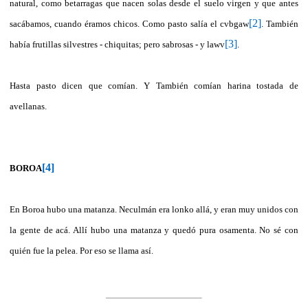
natural, como betarragas que nacen solas desde el suelo virgen y que antes
[2]
sacábamos, cuando éramos chicos. Como pasto salía el cvbgaw
. También
[3]
había frutillas silvestres - chiquitas; pero sabrosas - y lawv
.
Hasta pasto dicen que comían. Y También comían harina tostada de
avellanas.
[4]
BOROA
En Boroa hubo una matanza. Neculmán era lonko allá, y eran muy unidos con
la gente de acá. Allí hubo una matanza y quedó pura osamenta. No sé con
quién fue la pelea. Por eso se llama así.